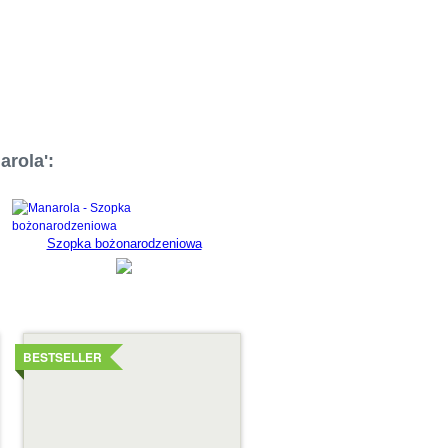
arola':
Szopka bożonarodzeniowa
Szczegóły
BESTSELLER