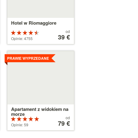
Hotel w Riomaggiore
Cena
od
Ocena:
od
39 €
4.5 na 5
Opinie: 4755
39 €
gwiazdek
Szczegóły
PRAWIE WYPRZEDANE
Apartament z widokiem na
morze
Cena
od
Ocena:
od
79 €
5 na 5
Opinie: 59
79 €
gwiazdek