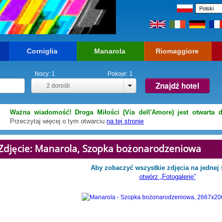
Corniglia
Manarola
Riomaggiore
Nocy:
1
Pokoje:
1
Znajdź hotel
2
dorośli
Ważna wiadomość! Droga Miłości (Via dell'Amore) jest otwarta d
Przeczytaj więcej o tym otwarciu
na tej stronie
Zdjęcie: Manarola, Szopka bożonarodzeniowa
Aby zobaczyć wszystkie zdjęcia na jednej 
otwórz „Fotogalerię”