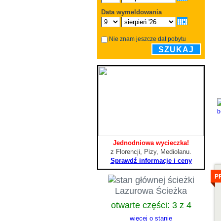
Data wymeldowania
Nie znam jeszcze dat pobytu
SZUKAJ
Jednodniowa wycieczka!
z Florencji, Pizy, Mediolanu.
Sprawdź informacje i ceny
S
P
Lazurowa Ścieżka
otwarte części: 3 z 4
więcej o stanie