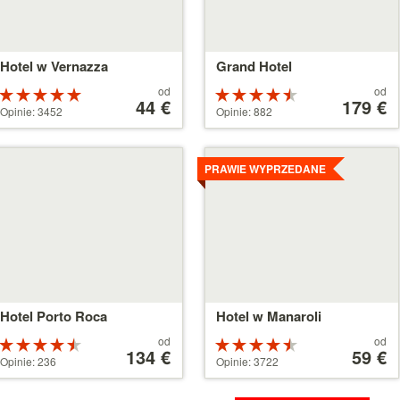
Hotel w Vernazza
Grand Hotel
Cena
Cena
od
od
Ocena:
Ocena:
od
44 €
od
179 €
5 na 5
4.5 na 5
Opinie: 3452
Opinie: 882
44 €
179 €
gwiazdek
gwiazdek
zczegóły
Szczegóły
PRAWIE WYPRZEDANE
Hotel Porto Roca
Hotel w Manaroli
Cena
Cena
od
od
Ocena:
Ocena:
od
134 €
od
59 €
4.5 na 5
4.5 na 5
Opinie: 236
Opinie: 3722
134 €
59 €
gwiazdek
gwiazdek