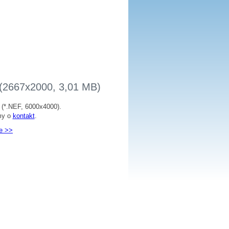
 (2667x2000, 3,01 MB)
j (*.NEF, 6000х4000).
my o
kontakt
.
e >>