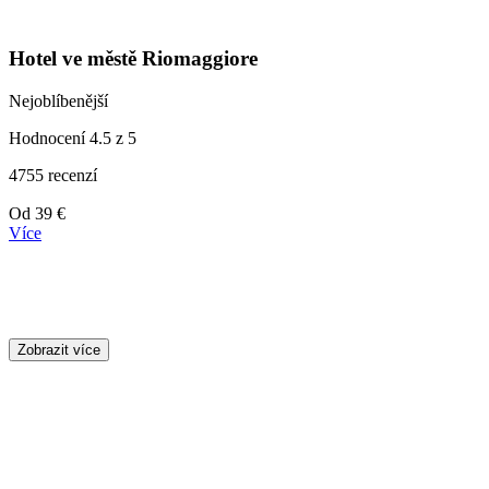
Hotel ve městě Riomaggiore
Nejoblíbenější
Hodnocení 4.5 z 5
4755 recenzí
Ceny
Od
39 €
od
Více
39 €
Zobrazit více