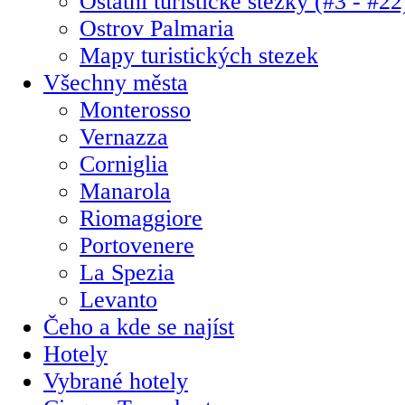
Ostatní turistické stezky (#3 - #22
Ostrov Palmaria
Mapy turistických stezek
Všechny města
Monterosso
Vernazza
Corniglia
Manarola
Riomaggiore
Portovenere
La Spezia
Levanto
Čeho a kde se najíst
Hotely
Vybrané hotely