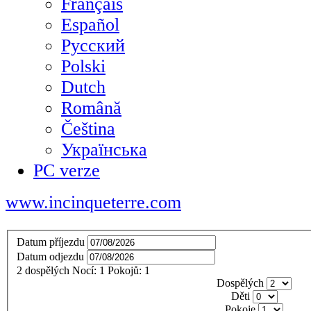
Français
Español
Русский
Polski
Dutch
Română
Čeština
Українська
PC verze
www.incinqueterre.com
Datum příjezdu
Datum odjezdu
2
dospělých
Nocí:
1
Pokojů:
1
Dospělých
Děti
Pokoje