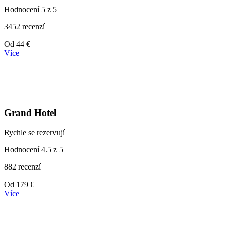
Hodnocení 5 z 5
3452 recenzí
Ceny
Od
44 €
od
Více
44 €
Grand Hotel
Rychle se rezervují
Hodnocení 4.5 z 5
882 recenzí
Ceny
Od
179 €
od
Více
179 €