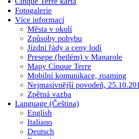
Cinque Terre karta
Fotogalerie
Více informací
Města v okolí
Způsoby pohybu
Jízdní řády a ceny lodí
Presepe (betlém) v Manarole
Mapy Cinque Terre
Mobilní komunikace, roaming
Nejmasivnější povodeň, 25.10.20
Zpětná vazba
Language (Čeština)
English
Italiano
Deutsch