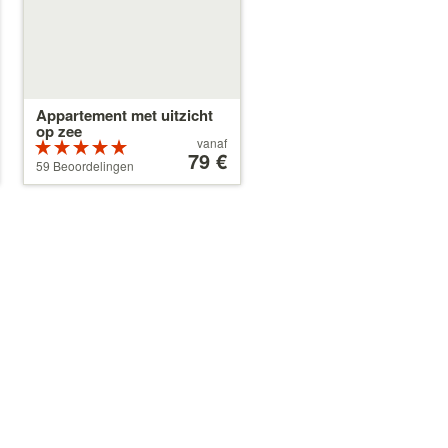
Appartement met uitzicht
op zee
Prijs
vanaf
Beoordeeld
vanaf
79 €
als 5 sterren
59 Beoordelingen
79 €
van 5