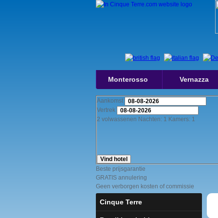
Monterosso
Vernazza
Aankomst
Vertrek
2
volwassenen
Nachten:
1
Kamers:
1
Vind hotel
Beste prijsgarantie
GRATIS annulering
Geen verborgen kosten of commissie
Cinque Terre