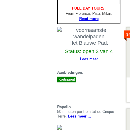
FULL DAY TOURS!
From Florence, Pisa, Milan.
Read more
De
b
S
Het Blauwe Pad:
Status: open 3 van 4
Lees meer
Aanbiedingen:
Kortingen!
Rapallo
De
50 minuten per trein tot de Cinque
b
Terre.
Lees meer ...