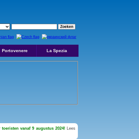
Portovenere
La Spezia
 toeristen vanaf 9 augustus 2024!
Lees