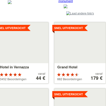
monument
tails
Details
ekijken
bekijken
NEL UITVERKOCHT
SNEL UITVERKOCHT
Hotel in Vernazza
Grand Hotel
Prijs
Prijs
vanaf
vanaf
Beoordeeld
Beoordeeld
vanaf
44 €
vanaf
179 €
als 5 sterren
als 4.5
3452 Beoordelingen
882 Beoordelingen
44 €
179 €
van 5
sterren van 5
tails
Details
ekijken
bekijken
SNEL UITVERKOCHT