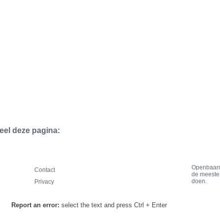
eel deze pagina:
Openbaarm
Contact
de meeste 
doen.
Privacy
Report an error:
select the text and press Ctrl + Enter