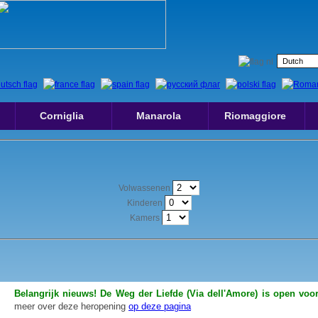
Corniglia
Manarola
Riomaggiore
Volwassenen
Kinderen
Kamers
Belangrijk nieuws! De Weg der Liefde (Via dell'Amore) is open voor
meer over deze heropening
op deze pagina