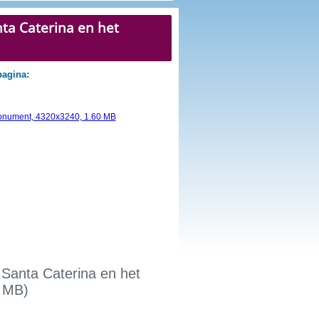
nta Caterina en het
pagina:
i Santa Caterina en het
 MB)