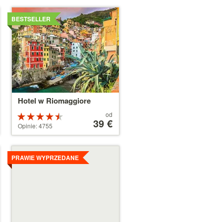
Szczegóły
BESTSELLER
Hotel w Riomaggiore
Cena
od
Ocena:
od
39 €
4.5 na 5
Opinie: 4755
39 €
gwiazdek
Szczegóły
PRAWIE WYPRZEDANE