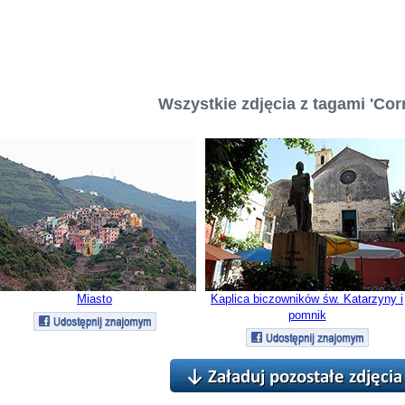
Wszystkie zdjęcia z tagami 'Corn
Miasto
Kaplica biczowników św. Katarzyny i
pomnik