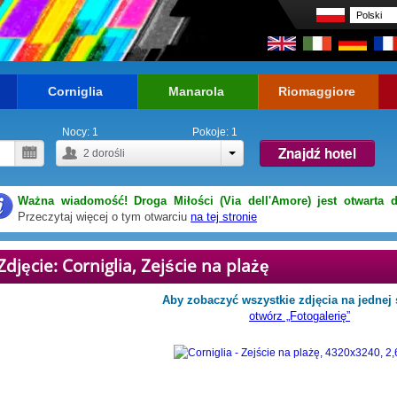
Corniglia
Manarola
Riomaggiore
Nocy:
1
Pokoje:
1
Znajdź hotel
2
dorośli
Ważna wiadomość! Droga Miłości (Via dell'Amore) jest otwarta d
Przeczytaj więcej o tym otwarciu
na tej stronie
Zdjęcie: Corniglia, Zejście na plażę
Aby zobaczyć wszystkie zdjęcia na jednej 
otwórz „Fotogalerię”