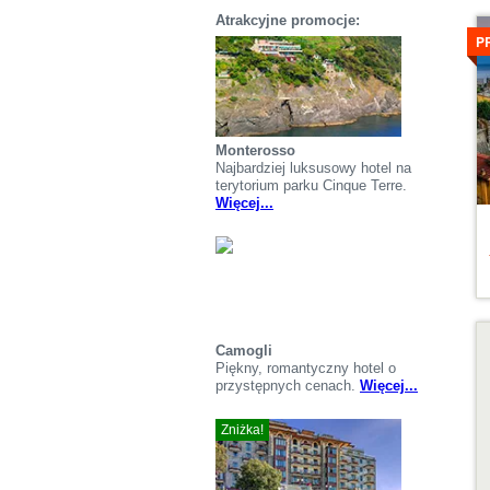
S
Atrakcyjne promocje:
P
Monterosso
Najbardziej luksusowy hotel na
terytorium parku Cinque Terre.
Więcej...
S
Camogli
Piękny, romantyczny hotel o
przystępnych cenach.
Więcej...
Zniżka!