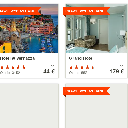
zczegóły
Szczegóły
RAWIE WYPRZEDANE
PRAWIE WYPRZEDANE
Hotel w Vernazza
Grand Hotel
Cena
Cena
od
od
Ocena:
Ocena:
od
44 €
od
179 €
5 na 5
4.5 na 5
Opinie: 3452
Opinie: 882
44 €
179 €
gwiazdek
gwiazdek
zczegóły
Szczegóły
PRAWIE WYPRZEDANE