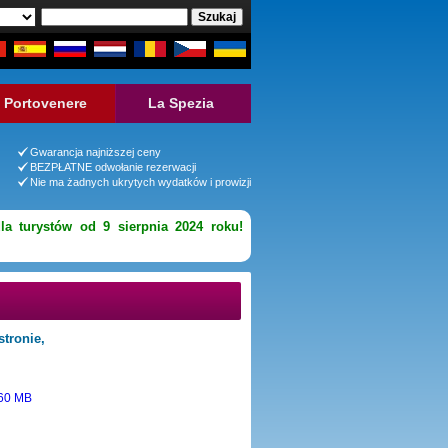
Portovenere
La Spezia
Gwarancja najniższej ceny
BEZPŁATNE odwołanie rezerwacji
Nie ma żadnych ukrytych wydatków i prowizji
la turystów od 9 sierpnia 2024 roku!
stronie,