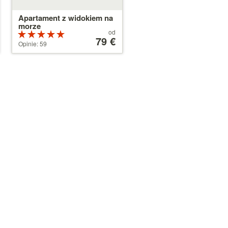
Apartament z widokiem na
morze
Cena
od
Ocena:
od
79 €
5 na 5
Opinie: 59
79 €
gwiazdek