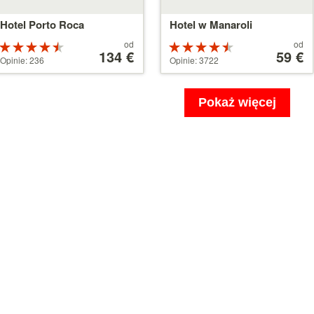
Hotel Porto Roca
Hotel w Manaroli
Cena
Cena
od
od
Ocena:
Ocena:
od
134 €
od
59 €
4.5 na 5
4.5 na 5
Opinie: 236
Opinie: 3722
134 €
59 €
gwiazdek
gwiazdek
Pokaż więcej