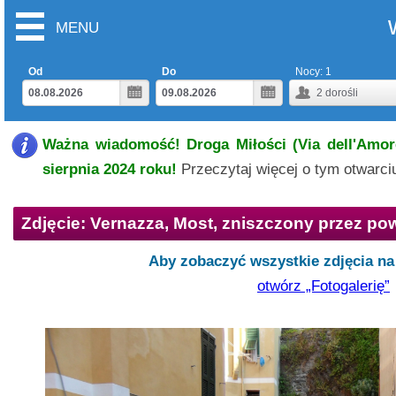
MENU
Od
Do
Nocy:
1
2
dorośli
Ważna wiadomość! Droga Miłości (Via dell'Amore
sierpnia 2024 roku!
Przeczytaj więcej o tym otwarc
Zdjęcie: Vernazza, Most, zniszczony przez p
Aby zobaczyć wszystkie zdjęcia na 
otwórz „Fotogalerię”