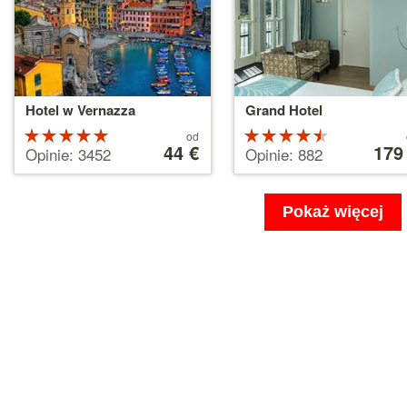
Hotel w Vernazza
Grand Hotel
Ocena:
Cena
Ocena:
Cena
od
od
44 €
od
179
5 na 5
4.5 na 5
Opinie: 3452
Opinie: 882
44 €
179 €
gwiazdek
gwiazdek
Pokaż więcej