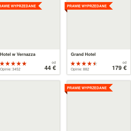
zczegóły
Szczegóły
RAWIE WYPRZEDANE
PRAWIE WYPRZEDANE
Hotel w Vernazza
Grand Hotel
Cena
Cena
od
od
Ocena:
Ocena:
od
44 €
od
179 €
5 na 5
4.5 na 5
Opinie: 3452
Opinie: 882
44 €
179 €
gwiazdek
gwiazdek
zczegóły
Szczegóły
PRAWIE WYPRZEDANE