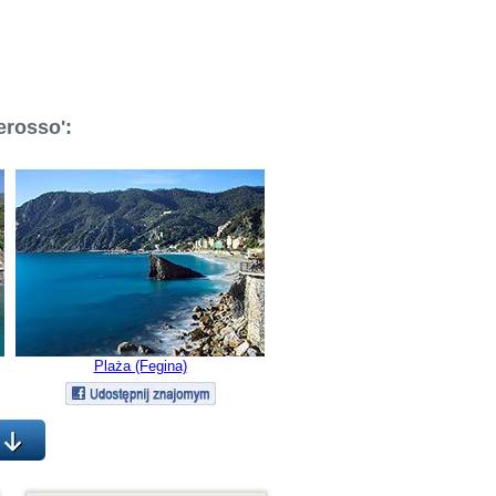
erosso':
Plaża (Fegina)