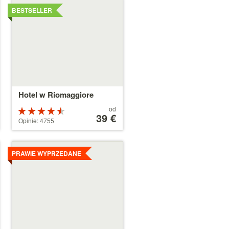
Szczegóły
BESTSELLER
Hotel w Riomaggiore
Cena
od
Ocena:
od
39 €
4.5 na 5
Opinie: 4755
39 €
gwiazdek
Szczegóły
PRAWIE WYPRZEDANE