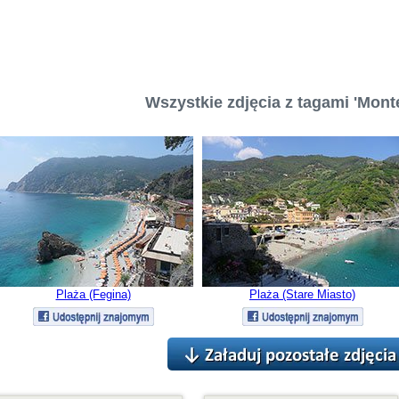
Wszystkie zdjęcia z tagami 'Mont
Plaża (Fegina)
Plaża (Stare Miasto)