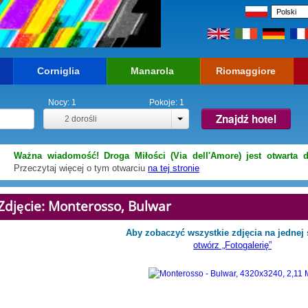
Corniglia
Manarola
Riomaggiore
Nocy:
1
Pokoje:
1
Znajdź hotel
2
dorośli
Ważna wiadomość! Droga Miłości (Via dell'Amore) jest otwarta d
Przeczytaj więcej o tym otwarciu
na tej stronie
Zdjęcie: Monterosso, Bulwar
Aby zobaczyć wszystkie zdjęcia na jednej 
otwórz „Fotogalerię”