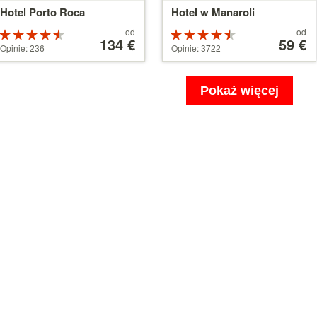
Hotel Porto Roca
Hotel w Manaroli
Cena
Cena
od
od
Ocena:
Ocena:
od
134 €
od
59 €
4.5 na 5
4.5 na 5
Opinie: 236
Opinie: 3722
134 €
59 €
gwiazdek
gwiazdek
Pokaż więcej