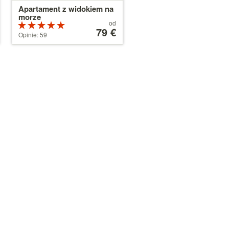
Apartament z widokiem na
morze
Cena
od
Ocena:
od
79 €
5 na 5
Opinie: 59
79 €
gwiazdek