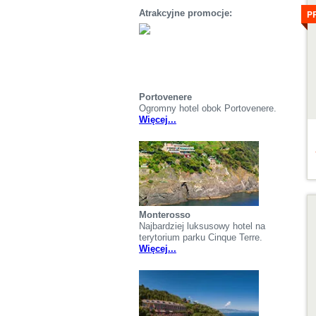
S
P
Atrakcyjne promocje:
Portovenere
Ogromny hotel obok Portovenere.
Więcej...
S
Monterosso
Najbardziej luksusowy hotel na
terytorium parku Cinque Terre.
Więcej...