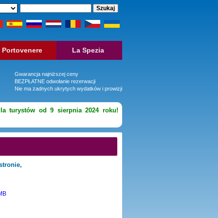
Portovenere
La Spezia
Gwarancja najniższej ceny
BEZPŁATNE odwołanie rezerwacji
Nie ma żadnych ukrytych wydatków i prowizji
la turystów od 9 sierpnia 2024 roku!
stronie,