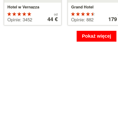
Hotel w Vernazza
Grand Hotel
Ocena:
Cena
Ocena:
Cena
od
od
44 €
od
179
5 na 5
4.5 na 5
Opinie: 3452
Opinie: 882
44 €
179 €
gwiazdek
gwiazdek
Pokaż więcej