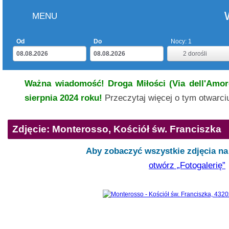
MENU
Od
Do
Nocy:
1
2
dorośli
Ważna wiadomość! Droga Miłości (Via dell'Amore
sierpnia 2024 roku!
Przeczytaj więcej o tym otwarc
Zdjęcie: Monterosso, Kościół św. Franciszka
Aby zobaczyć wszystkie zdjęcia na 
otwórz „Fotogalerię”