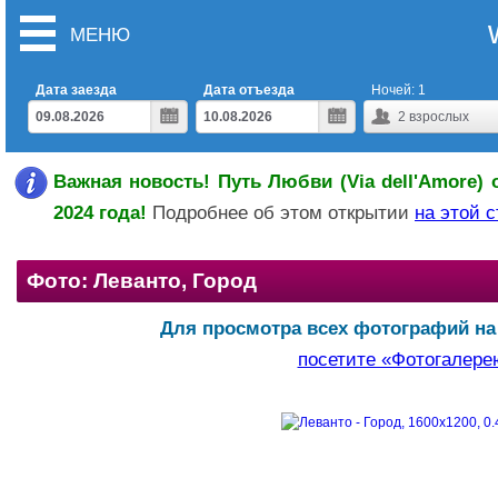
МЕНЮ
Дата заезда
Дата отъезда
Ночей:
1
2
взрослых
Важная новость! Путь Любви (Via dell'Amore) 
2024 года!
Подробнее об этом открытии
на этой 
Фото: Леванто, Город
Для просмотра всех фотографий на
посетите «Фотогалере