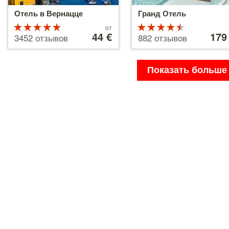
Отель в Вернацце
Гранд Отель
Рейтинг
Цены
Рейтинг
Цены
от
от
44 €
от
179
5 из 5
4.5 из 5
3452 отзывов
882 отзывов
44 €
179 €
Показать больше