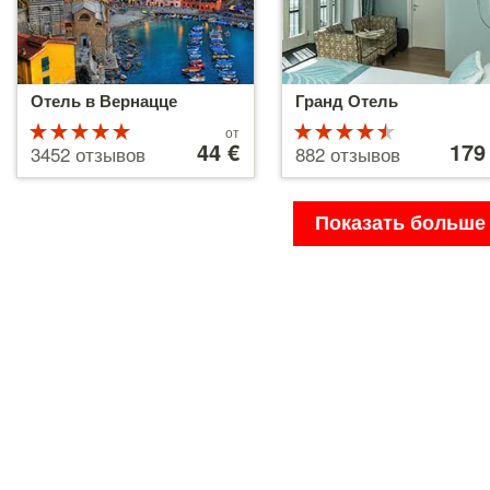
Отель в Вернацце
Гранд Отель
Рейтинг
Цены
Рейтинг
Цены
от
от
44 €
от
179
5 из 5
4.5 из 5
3452 отзывов
882 отзывов
44 €
179 €
Показать больше