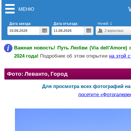
МЕНЮ
Дата заезда
Дата отъезда
Ночей:
1
2
взрослых
Важная новость! Путь Любви (Via dell'Amore) 
2024 года!
Подробнее об этом открытии
на этой 
Фото: Леванто, Город
Для просмотра всех фотографий на
посетите «Фотогалере