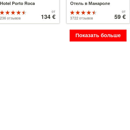
Hotel Porto Roca
Отель в Манароле
Цены
Цены
от
от
Рейтинг
Рейтинг
от
134 €
от
59 €
4.5 из 5
4.5 из 5
236 отзывов
3722 отзывов
134 €
59 €
Показать больше