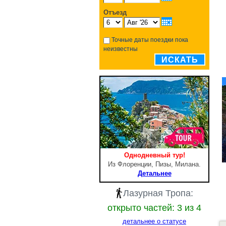
Отъезд
Точные даты поездки пока
неизвестны
ИСКАТЬ
Однодневный тур!
Из Флоренции, Пизы, Милана.
Детальнее
Лазурная Тропа:
открыто частей: 3 из 4
детальнее о статусе
Д