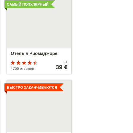
САМЫЙ ПОПУЛЯРНЫЙ
Отель в Риомаджоре
Цены
от
Рейтинг
от
39 €
4.5 из 5
4755 отзывов
39 €
Детальнее
БЫСТРО ЗАКАНЧИВАЮТСЯ