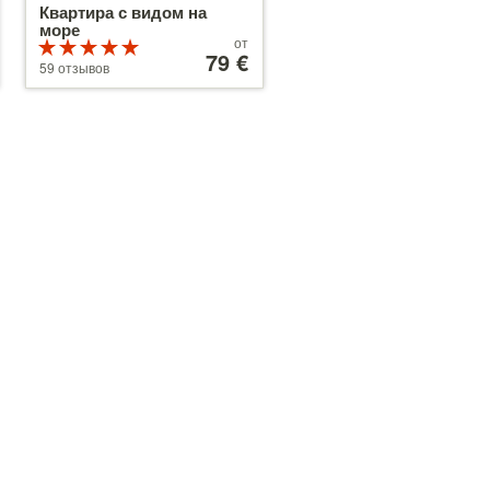
Квартира с видом на
море
Цены
от
Рейтинг
от
79 €
5 из 5
59 отзывов
79 €