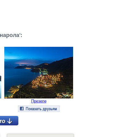
нарола':
Презепе
Детальнее