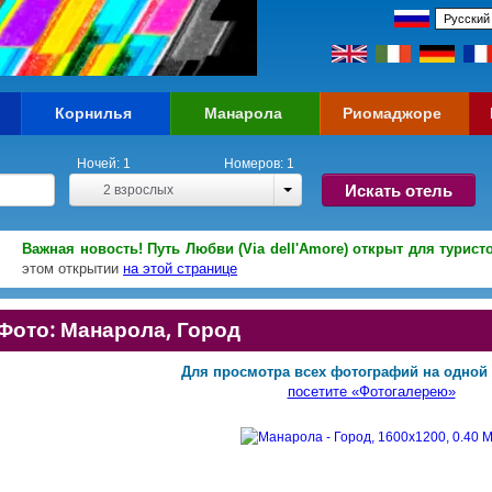
Корнилья
Манарола
Риомаджоре
Ночей:
1
Номеров:
1
Искать отель
2
взрослых
Важная новость! Путь Любви (Via dell'Amore) открыт для туристов
этом открытии
на этой странице
Фото: Манарола, Город
Для просмотра всех фотографий на одной 
посетите «Фотогалерею»