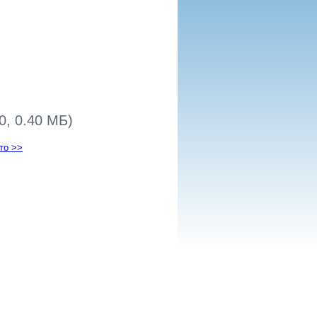
0, 0.40 МБ)
то >>