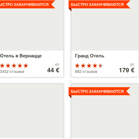
ЫСТРО ЗАКАНЧИВАЮТСЯ
БЫСТРО ЗАКАНЧИВАЮТСЯ
Отель в Вернацце
Гранд Отель
Цены
Цены
от
от
Рейтинг
Рейтинг
от
44 €
от
179 €
5 из 5
4.5 из 5
3452 отзывов
882 отзывов
44 €
179 €
етальнее
Детальнее
БЫСТРО ЗАКАНЧИВАЮТСЯ