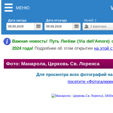
МЕНЮ
Дата заезда
Дата отъезда
Ночей:
1
2
взрослых
Важная новость! Путь Любви (Via dell'Amore) 
2024 года!
Подробнее об этом открытии
на этой 
Фото: Манарола, Церковь Св. Лоренса
Для просмотра всех фотографий на
посетите «Фотогалере