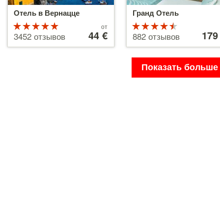
Отель в Вернацце
Гранд Отель
Рейтинг
Цены
Рейтинг
Цены
от
от
44 €
от
179
5 из 5
4.5 из 5
3452 отзывов
882 отзывов
44 €
179 €
Показать больше