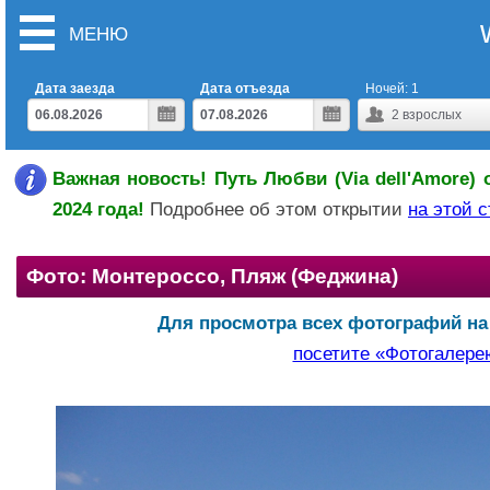
МЕНЮ
Дата заезда
Дата отъезда
Ночей:
1
2
взрослых
Важная новость! Путь Любви (Via dell'Amore) 
2024 года!
Подробнее об этом открытии
на этой 
Фото: Монтероссо, Пляж (Феджина)
Для просмотра всех фотографий на
посетите «Фотогалере