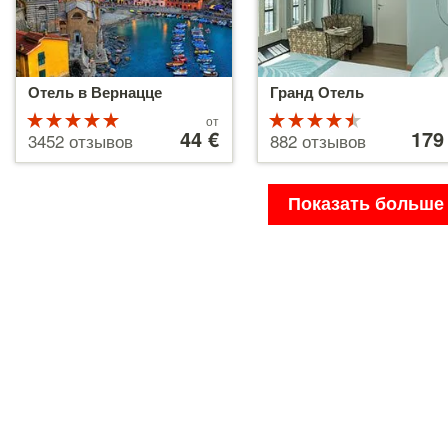
Отель в Вернацце
Гранд Отель
Рейтинг
Цены
Рейтинг
Цены
от
от
44 €
от
179
5 из 5
4.5 из 5
3452 отзывов
882 отзывов
44 €
179 €
Показать больше