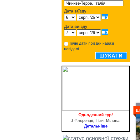
Дата заїзду
Дата виїзду
Точні дати поїздки наразі
невідомі
ШУКАТИ
Д
Ш
Одноденний тур!
З Флоренції, Пізи, Мілана.
Детальніше