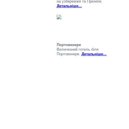
на узбережжя та Презепе.
Детальніше...
Портовенере
Величезний готель біля
Портовенере.
Детальніше...