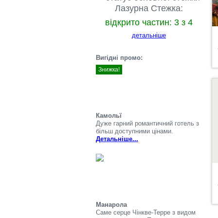
Лазурна Стежка:
відкрито частин: 3 з 4
детальніше
Вигідні промо:
Знижка!
Д
Камольї
Дуже гарний романтичний готель з
більш доступними цінами.
Детальніше...
Манарола
Саме серце Чінкве-Терре з видом