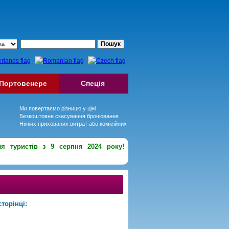
Портовенере
Спеція
Ми повертаємо різницю у ціні
Безкоштовне скасування бронювання
Ніяких прихованих витрат або комісійних
ля туристів з 9 серпня 2024 року!
торінці: