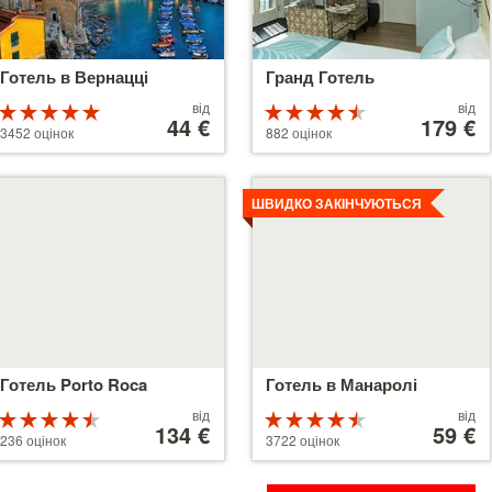
Готель в Вернацці
Гранд Готель
Ціни
Ціни
від
від
Рейтинг
Рейтинг
від
44 €
від
179 €
5 з 5
4.5 з 5
3452 оцінок
882 оцінок
44 €
179 €
етальніше
Детальніше
ШВИДКО ЗАКІНЧУЮТЬСЯ
Готель Porto Roca
Готель в Манаролі
Ціни
Ціни
від
від
Рейтинг
Рейтинг
від
134 €
від
59 €
4.5 з 5
4.5 з 5
236 оцінок
3722 оцінок
134 €
59 €