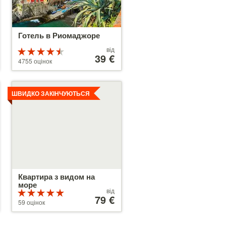
Готель в Риомаджоре
Ціни
від
Рейтинг
від
39 €
4.5 з 5
4755 оцінок
39 €
Детальніше
ШВИДКО ЗАКІНЧУЮТЬСЯ
Квартира з видом на
море
Ціни
від
Рейтинг
від
79 €
5 з 5
59 оцінок
79 €