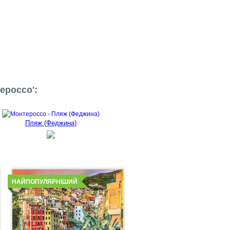
ероссо':
Пляж (Феджина)
Детальніше
НАЙПОПУЛЯРНІШИЙ