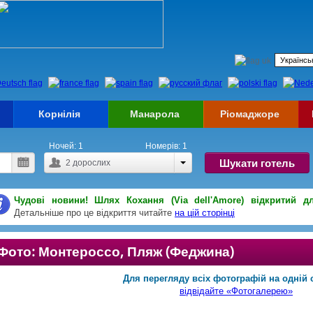
Корнілія
Манарола
Ріомаджоре
Ночей:
1
Номерів:
1
Шукати готель
2
дорослих
Чудові новини! Шлях Кохання (Via dell'Amore) відкритий д
Детальніше про це відкриття читайте
на цій сторінці
Фото: Монтероссо, Пляж (Феджина)
Для перегляду всіх фотографій на одній с
відвідайте «Фотогалерею»