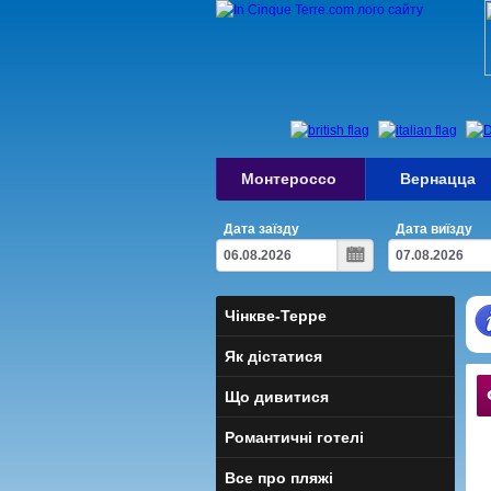
Монтероссо
Вернацца
Дата заїзду
Дата виїзду
Чінкве-Терре
Як дістатися
Що дивитися
Романтичні готелі
Все про пляжі