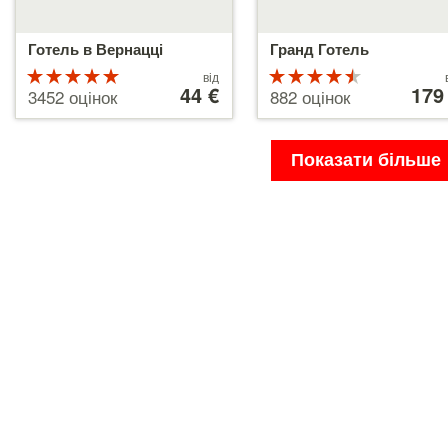
Готель в Вернацці
Гранд Готель
Рейтинг
Ціни
Рейтинг
Ціни
від
від
44 €
від
179
5 з 5
4.5 з 5
3452 оцінок
882 оцінок
44 €
179 €
Показати більше