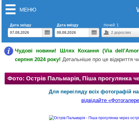
МЕНЮ
Дата заїзду
Дата виїзду
Ночей:
1
2
дорослих
Чудові новини! Шлях Кохання (Via dell'Amor
серпня 2024 року!
Детальніше про це відкриття 
Фото: Острів Пальмарія, Піша прогулянка ч
Для перегляду всіх фотографій на 
відвідайте «Фотогалер