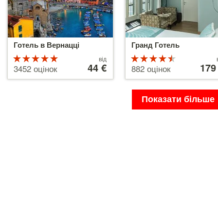
Готель в Вернацці
Гранд Готель
Рейтинг
Ціни
Рейтинг
Ціни
від
від
44 €
від
179
5 з 5
4.5 з 5
3452 оцінок
882 оцінок
44 €
179 €
Показати більше