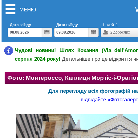
МЕНЮ
Дата заїзду
Дата виїзду
Ночей:
1
2
дорослих
Чудові новини! Шлях Кохання (Via dell'Amor
серпня 2024 року!
Детальніше про це відкриття 
Фото: Монтероссо, Каплиця Мортіс-і-Оратіо
Для перегляду всіх фотографій на 
відвідайте «Фотогалер