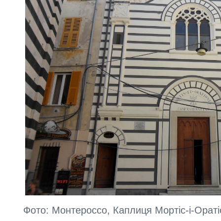
Фото: Монтероссо, Каплиця Мортіс-і-Ораті