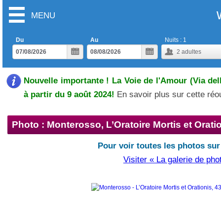
MENU
Du
Au
Nuits :
1
2
adultes
Nouvelle importante ! La Voie de l'Amour (Via del
à partir du 9 août 2024!
En savoir plus sur cette ré
Photo : Monterosso, L’Oratoire Mortis et Orati
Pour voir toutes les photos sur
Visiter « La galerie de pho