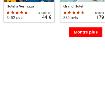
Hôtel à Vernazza
Grand Hotel
Évaluation :
À
Évaluation
À
à partir de
à partir
partir
44 €
partir
179
5 étoiles sur
4.5 étoiles
3452 avis
882 avis
de
de
5
sur 5
44 €
179 €
Montre plus