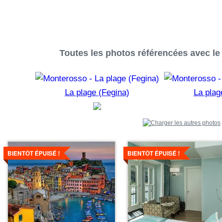
Toutes les photos référencées avec le
La plage (Fegina)
La plag
Voir
Voir
les
les
BIENTÔT ÉPUISÉ !
BIENTÔT ÉPUISÉ !
détails
détails