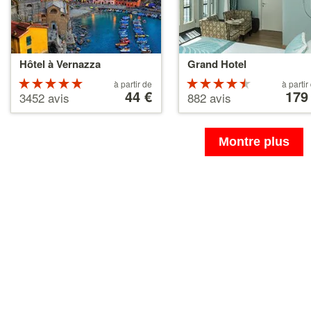
Hôtel à Vernazza
Grand Hotel
Évaluation :
À
Évaluation
À
à partir de
à partir
partir
44 €
partir
179
5 étoiles sur
4.5 étoiles
3452 avis
882 avis
de
de
5
sur 5
44 €
179 €
Montre plus