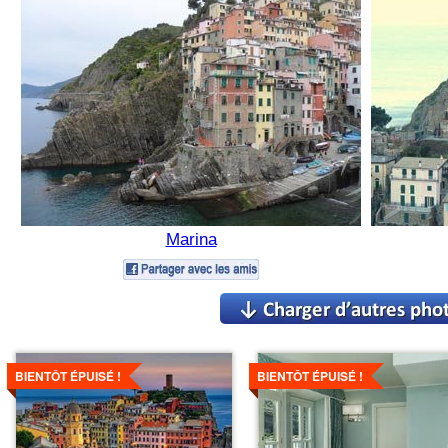
Marina
Voir
Voir
les
les
BIENTÔT ÉPUISÉ !
BIENTÔT ÉPUISÉ !
détails
détails