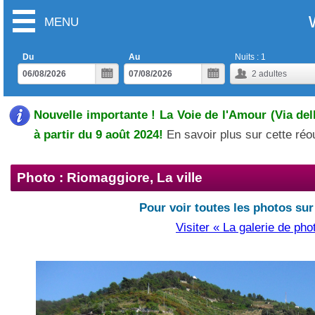
MENU
Du
Au
Nuits :
1
2
adultes
Nouvelle importante ! La Voie de l'Amour (Via del
à partir du 9 août 2024!
En savoir plus sur cette ré
Photo : Riomaggiore, La ville
Pour voir toutes les photos sur
Visiter « La galerie de pho