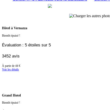
Hôtel à Vernazza
Bientôt épuisé !
Évaluation : 5 étoiles sur 5
3452 avis
À
À partir de
44 €
partir
Voir les détails
de
44 €
Grand Hotel
Bientôt épuisé !