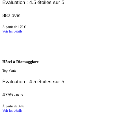
Évaluation : 4.5 étoiles sur 5
882 avis
À
À partir de
179 €
partir
Voir les détails
de
179 €
Hôtel à Riomaggiore
Top Vente
Évaluation : 4.5 étoiles sur 5
4755 avis
À
À partir de
39 €
partir
Voir les détails
de
39 €