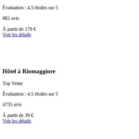
Évaluation : 4.5 étoiles sur 5
882 avis
À
À partir de
179 €
partir
Voir les détails
de
179 €
Hôtel à Riomaggiore
Top Vente
Évaluation : 4.5 étoiles sur 5
4755 avis
À
À partir de
39 €
partir
Voir les détails
de
39 €