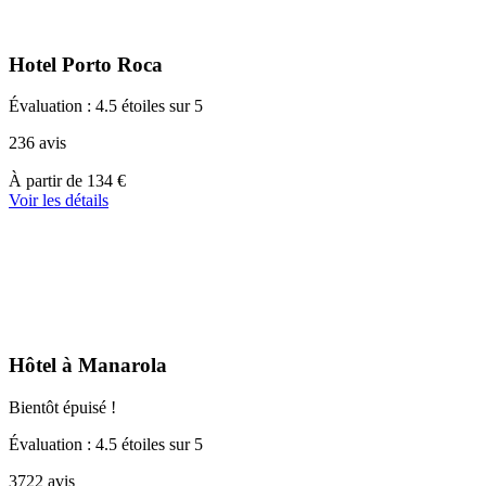
Hotel Porto Roca
Évaluation : 4.5 étoiles sur 5
236 avis
À
À partir de
134 €
partir
Voir les détails
de
134 €
Hôtel à Manarola
Bientôt épuisé !
Évaluation : 4.5 étoiles sur 5
3722 avis