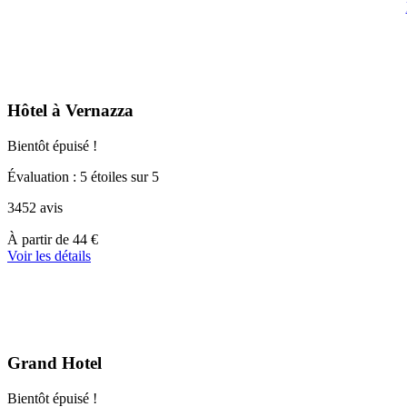
Hôtel à Vernazza
Bientôt épuisé !
Évaluation : 5 étoiles sur 5
3452 avis
À
À partir de
44 €
partir
Voir les détails
de
44 €
Grand Hotel
Bientôt épuisé !