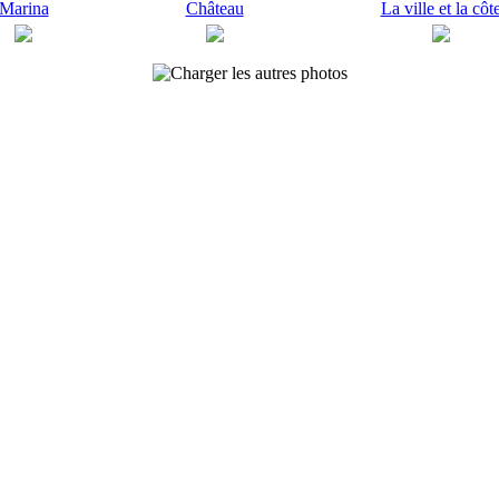
Marina
Château
La ville et la côt