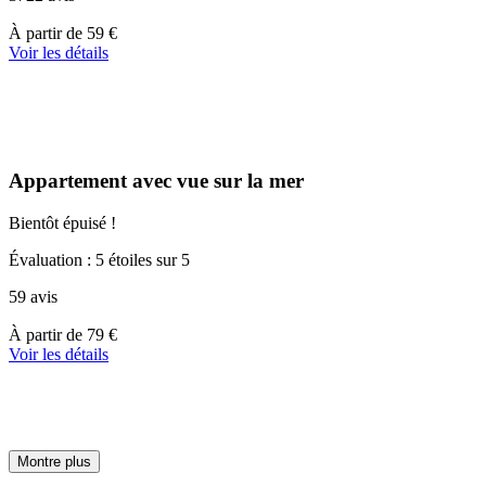
À
À partir de
59 €
partir
Voir les détails
de
59 €
Appartement avec vue sur la mer
Bientôt épuisé !
Évaluation : 5 étoiles sur 5
59 avis
À
À partir de
79 €
partir
Voir les détails
de
79 €
Montre plus