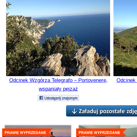
Odcinek Wzgórza Telegrafo – Portovenere,
Odcinek 
wspaniały pejzaż
Szczegóły
Szczegóły
PRAWIE WYPRZEDANE
PRAWIE WYPRZEDANE