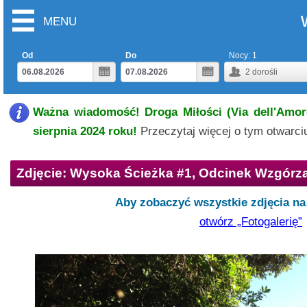
MENU
Od
Do
Nocy:
1
2
dorośli
Ważna wiadomość! Droga Miłości (Via dell'Amore
sierpnia 2024 roku!
Przeczytaj więcej o tym otwarc
Zdjęcie: Wysoka Ścieżka #1, Odcinek Wzgórza
Aby zobaczyć wszystkie zdjęcia na 
otwórz „Fotogalerię”