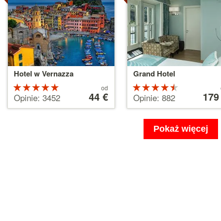
Hotel w Vernazza
Grand Hotel
Ocena:
Cena
Ocena:
Cena
od
od
44 €
od
179
5 na 5
4.5 na 5
Opinie: 3452
Opinie: 882
44 €
179 €
gwiazdek
gwiazdek
Pokaż więcej