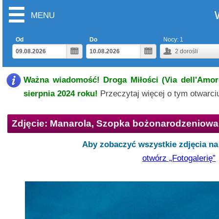
MENU
Od
Do
Nocy:
1
2
dorośli
Ważna wiadomość! Droga Miłości (Via dell'Amore
sierpnia 2024 roku!
Przeczytaj więcej o tym otwarc
Zdjęcie: Manarola, Szopka bożonarodzeniowa
Aby zobaczyć wszystkie zdjęcia na 
otwórz „Fotogalerię”