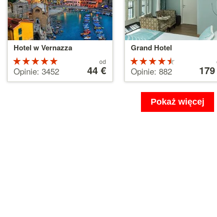
Hotel w Vernazza
Grand Hotel
Ocena:
Cena
Ocena:
Cena
od
od
44 €
od
179
5 na 5
4.5 na 5
Opinie: 3452
Opinie: 882
44 €
179 €
gwiazdek
gwiazdek
Pokaż więcej