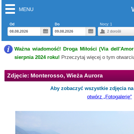
MENU
Od
Do
Nocy:
1
2
dorośli
Ważna wiadomość! Droga Miłości (Via dell'Amore
sierpnia 2024 roku!
Przeczytaj więcej o tym otwarc
Zdjęcie: Monterosso, Wieża Aurora
Aby zobaczyć wszystkie zdjęcia na 
otwórz „Fotogalerię”