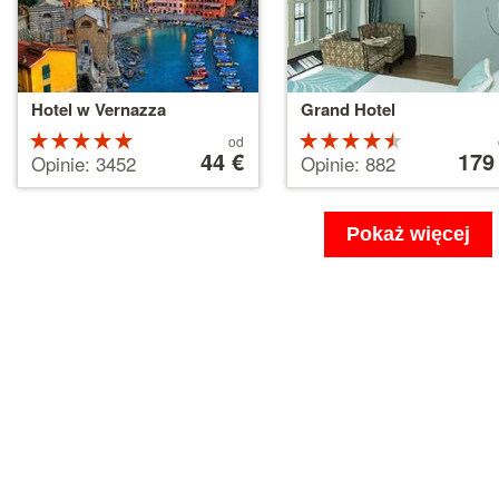
Hotel w Vernazza
Grand Hotel
Ocena:
Cena
Ocena:
Cena
od
od
44 €
od
179
5 na 5
4.5 na 5
Opinie: 3452
Opinie: 882
44 €
179 €
gwiazdek
gwiazdek
Pokaż więcej