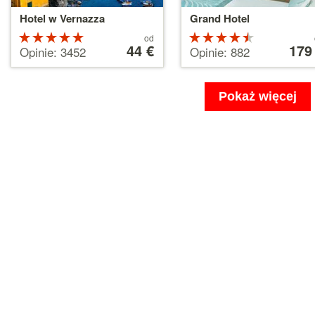
Hotel w Vernazza
Grand Hotel
Ocena:
Cena
Ocena:
Cena
od
od
44 €
od
179
5 na 5
4.5 na 5
Opinie: 3452
Opinie: 882
44 €
179 €
gwiazdek
gwiazdek
Pokaż więcej