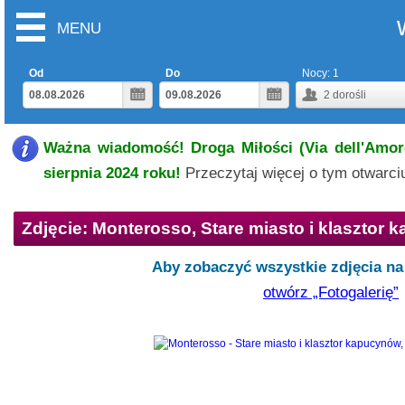
MENU
Od
Do
Nocy:
1
2
dorośli
Ważna wiadomość! Droga Miłości (Via dell'Amore
sierpnia 2024 roku!
Przeczytaj więcej o tym otwarc
Zdjęcie: Monterosso, Stare miasto i klasztor
Aby zobaczyć wszystkie zdjęcia na 
otwórz „Fotogalerię”