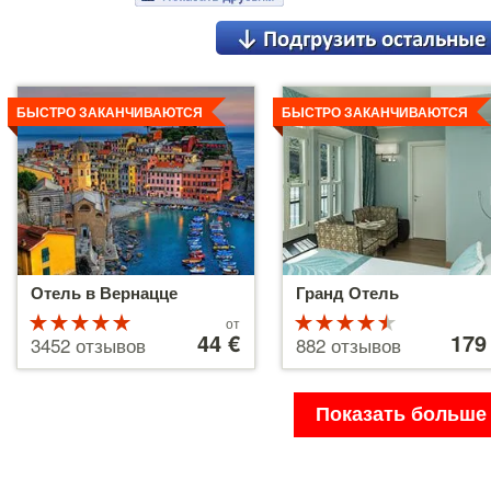
Детальнее
Детальнее
БЫСТРО ЗАКАНЧИВАЮТСЯ
БЫСТРО ЗАКАНЧИВАЮТСЯ
Отель в Вернацце
Гранд Отель
Рейтинг
Цены
Рейтинг
Цены
от
от
44 €
от
179
5 из 5
4.5 из 5
3452 отзывов
882 отзывов
44 €
179 €
Показать больше