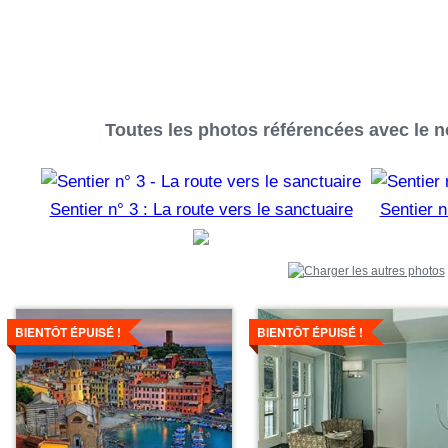
Toutes les photos référencées avec le no
Sentier n° 3 : La route vers le sanctuaire
Sentier n
Voir
Voir
les
les
BIENTÔT ÉPUISÉ !
BIENTÔT ÉPUISÉ !
détails
détails