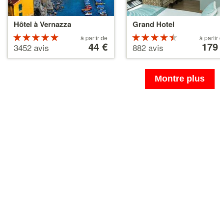
Hôtel à Vernazza
Grand Hotel
Évaluation :
À
Évaluation
À
à partir de
à partir
partir
44 €
partir
179
5 étoiles sur
4.5 étoiles
3452 avis
882 avis
de
de
5
sur 5
44 €
179 €
Montre plus