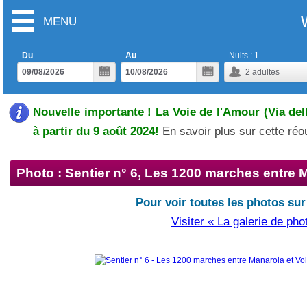
MENU
Du
Au
Nuits :
1
2
adultes
Nouvelle importante ! La Voie de l'Amour (Via del
à partir du 9 août 2024!
En savoir plus sur cette ré
Photo : Sentier n° 6, Les 1200 marches entre M
Pour voir toutes les photos sur
Visiter « La galerie de pho