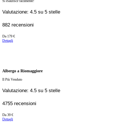
Si esaurisce facilmente!
Valutazione: 4.5 su 5 stelle
882 recensioni
Prezzo
Da
179 €
a
Dettagli
partire
da
179 €
Albergo a Riomaggiore
Il Più Venduto
Valutazione: 4.5 su 5 stelle
4755 recensioni
Prezzo
Da
39 €
a
Dettagli
partire
da