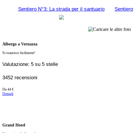
Sentiero N°3: La strada per il santuario
Sentiero
Albergo a Vernazza
Si esaurisce facilmente!
Valutazione: 5 su 5 stelle
3452 recensioni
Prezzo
Da
44 €
a
Dettagli
partire
da
44 €
Grand Hotel