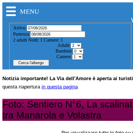
MENU
Arrivo
Partenza
2
adulti
Notti:
1
Camere:
1
Adulti
Bambini
Camere
Cerca l'albergo
Notizia importante! La Via dell'Amore è aperta ai turist
questa riapertura
in questa pagina
Foto: Sentiero N°6, La scalinat
tra Manarola e Volastra
Per visualizzare tutte le foto su