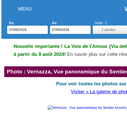
MENU
Du
Au
Nuits :
1
2
adultes
Nouvelle importante ! La Voie de l'Amour (Via del
à partir du 9 août 2024!
En savoir plus sur cette ré
Photo : Vernazza, Vue panoramique du Sentie
Pour voir toutes les photos sur
Visiter « La galerie de pho