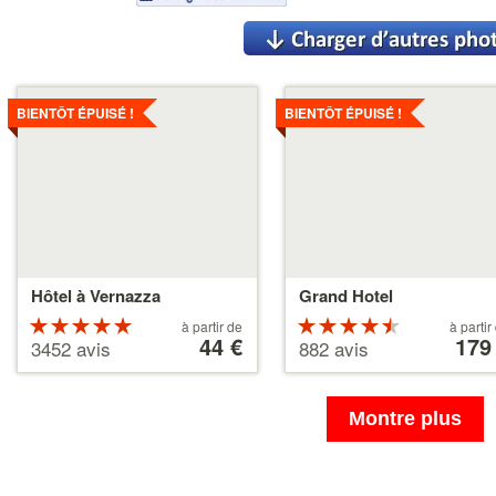
Voir
Voir
les
les
BIENTÔT ÉPUISÉ !
BIENTÔT ÉPUISÉ !
détails
détails
Hôtel à Vernazza
Grand Hotel
Évaluation :
À
Évaluation
À
à partir de
à partir
partir
44 €
partir
179
5 étoiles sur
4.5 étoiles
3452 avis
882 avis
de
de
5
sur 5
44 €
179 €
Montre plus