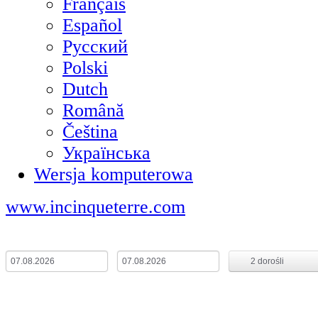
Français
Español
Русский
Polski
Dutch
Română
Čeština
Українська
Wersja komputerowa
www.incinqueterre.com
Od
Do
Nocy:
1
2
dorośli