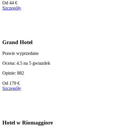
Cena
Od
44 €
od
Szczegóły
44 €
Grand Hotel
Prawie wyprzedane
Ocena: 4.5 na 5 gwiazdek
Opinie: 882
Cena
Od
179 €
od
Szczegóły
179 €
Hotel w Riomaggiore