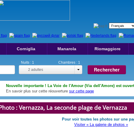
Corniglia
Manarola
Riomaggiore
Nuits :
1
Chambres :
1
Rechercher
2
adultes
Nouvelle importante ! La Voie de l'Amour (Via dell'Amore) est ouvert
En savoir plus sur cette réouverture
sur cette page
Photo : Vernazza, La seconde plage de Vernazza
Pour voir toutes les photos sur une pa
Visiter « La galerie de photos »