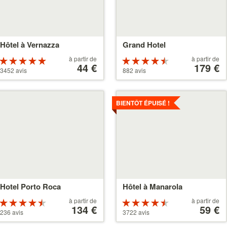
Hôtel à Vernazza
Grand Hotel
À
À
à partir de
à partir de
Évaluation :
Évaluation :
partir
44 €
partir
179 €
5 étoiles sur 5
4.5 étoiles sur
3452 avis
882 avis
de
de
5
44 €
179 €
ir
Voir
s
les
BIENTÔT ÉPUISÉ !
tails
détails
Hotel Porto Roca
Hôtel à Manarola
À
À
à partir de
à partir de
Évaluation :
Évaluation :
partir
134 €
partir
59 €
4.5 étoiles sur
4.5 étoiles sur
236 avis
3722 avis
de
de
5
5
134 €
59 €