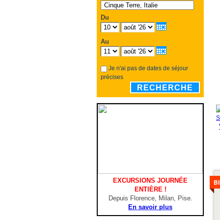
Du
Au
Je n'ai pas de dates de séjour
précises
RECHERCHE
Vo
le
EXCURSIONS JOURNÉE
B
dé
ENTIÈRE !
Depuis Florence, Milan, Pise.
En savoir plus