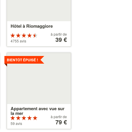
Hôtel à Riomaggiore
À
à partir de
Évaluation :
partir
39 €
4.5 étoiles sur
4755 avis
de
5
39 €
Voir
les
BIENTÔT ÉPUISÉ !
détails
Appartement avec vue sur
la mer
À
à partir de
Évaluation :
partir
79 €
5 étoiles sur 5
59 avis
de
79 €