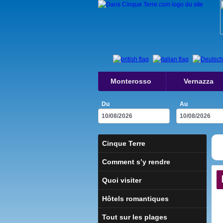
Monterosso
Vernazza
Du
Au
Cinque Terre
Comment s’y rendre
Quoi visiter
Hôtels romantiques
Tout sur les plages