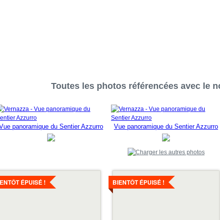
Toutes les photos référencées avec le n
Vue panoramique du Sentier Azzurro
Vue panoramique du Sentier Azzurro
ir
Voir
s
les
IENTÔT ÉPUISÉ !
BIENTÔT ÉPUISÉ !
tails
détails