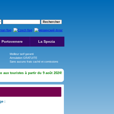
Portovenere
La Spezia
Meilleur tarif garanti
Annulation GRATUITE
Sans aucuns frais caché et comissions
e aux touristes à partir du 9 août 2024!
ge :