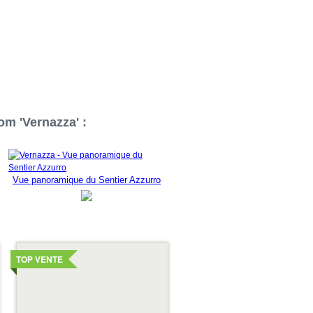
om 'Vernazza' :
Vue panoramique du Sentier Azzurro
Voir
les
TOP VENTE
détails