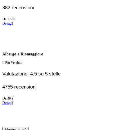
882 recensioni
Prezzo
Da
179 €
a
Dettagli
partire
da
179 €
Albergo a Riomaggiore
Il Più Venduto
Valutazione: 4.5 su 5 stelle
4755 recensioni
Prezzo
Da
39 €
a
Dettagli
partire
da
39 €
Mostra di più