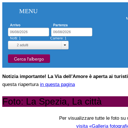
MENU
Arrivo
Partenza
Notti:
1
Camere:
1
2
adulti
Cerca l'albergo
Notizia importante! La Via dell'Amore è aperta ai turist
questa riapertura
in questa pagina
Foto: La Spezia, La città
Per visualizzare tutte le foto su
visita «Galleria fotograf