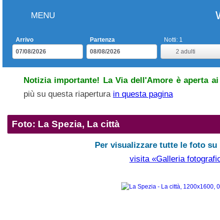
MENU
Arrivo
Partenza
Notti:
1
2
adulti
Notizia importante! La Via dell'Amore è aperta ai 
più su questa riapertura
in questa pagina
Foto: La Spezia, La città
Per visualizzare tutte le foto su
visita «Galleria fotografi