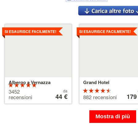
Dettagli
Dettagli
SI ESAURISCE FACILMENTE!
SI ESAURISCE FACILMENTE!
Albergo a Vernazza
Grand Hotel
Valutazione:
5 su 5 stelle
Prezzo
Valutazion
Prezzo
3452
da
a
44 €
a
179
4.5 su 5
recensioni
882 recensioni
partire
partire
stelle
da
da
44 €
179 €
Mostra di più