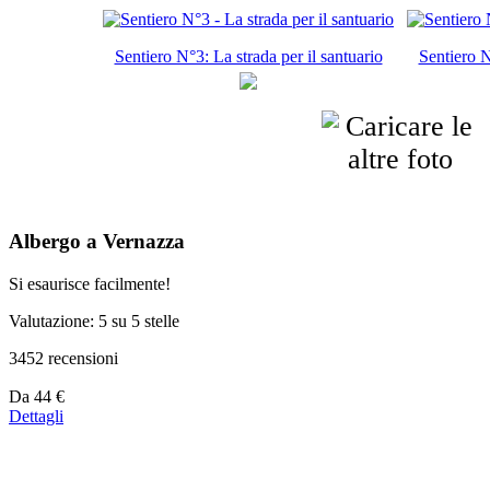
Sentiero N°3: La strada per il santuario
Sentiero N
Albergo a Vernazza
Si esaurisce facilmente!
Valutazione: 5 su 5 stelle
3452 recensioni
Prezzo
Da
44 €
a
Dettagli
partire
da
44 €