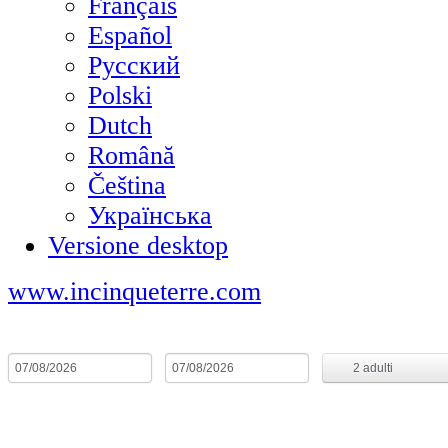
Français
Español
Русский
Polski
Dutch
Română
Čeština
Українська
Versione desktop
www.incinqueterre.com
Arrivo
Partenza
Notti:
1
2
adulti