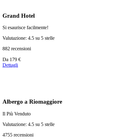
Grand Hotel
Si esaurisce facilmente!
Valutazione: 4.5 su 5 stelle
882 recensioni
Prezzo
Da
179 €
a
Dettagli
partire
da
179 €
Albergo a Riomaggiore
Il Più Venduto
Valutazione: 4.5 su 5 stelle
4755 recensioni