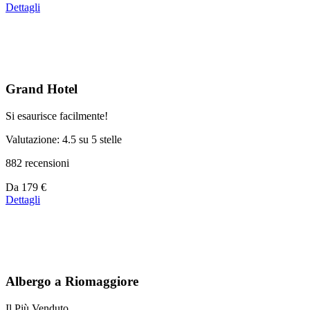
a
Dettagli
partire
da
44 €
Grand Hotel
Si esaurisce facilmente!
Valutazione: 4.5 su 5 stelle
882 recensioni
Prezzo
Da
179 €
a
Dettagli
partire
da
179 €
Albergo a Riomaggiore
Il Più Venduto