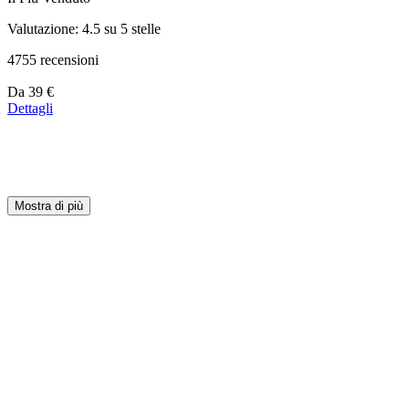
Valutazione: 4.5 su 5 stelle
4755 recensioni
Prezzo
Da
39 €
a
Dettagli
partire
da
39 €
Mostra di più