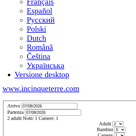
Français
Español
Русский
Polski
Dutch
Română
Čeština
Українська
Versione desktop
www.incinqueterre.com
Arrivo
Partenza
2
adulti
Notti:
1
Camere:
1
Adulti
Bambini
Camere