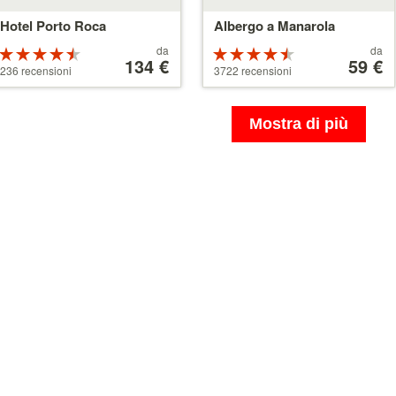
Hotel Porto Roca
Albergo a Manarola
Prezzo
Prezzo
da
da
Valutazione:
Valutazione:
a
134 €
a
59 €
4.5 su 5 stelle
4.5 su 5 stelle
236 recensioni
3722 recensioni
partire
partire
da
da
134 €
59 €
Mostra di più