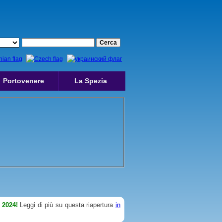
Portovenere
La Spezia
 2024!
Leggi di più su questa riapertura
in