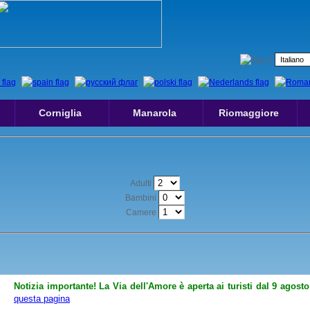
Corniglia
Manarola
Riomaggiore
Adulti
Bambini
Camere
Notizia importante! La Via dell'Amore è aperta ai turisti dal 9 agosto
questa pagina