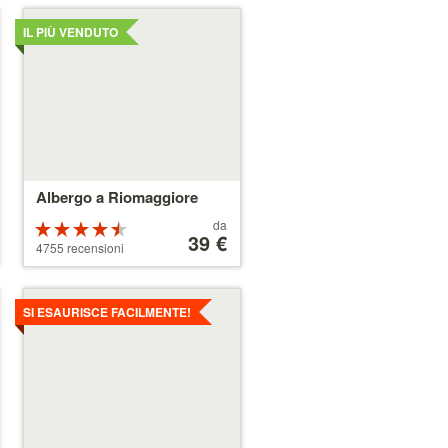
Dettagli
IL PIÙ VENDUTO
Albergo a Riomaggiore
Prezzo
da
Valutazione:
a
39 €
4.5 su 5 stelle
4755 recensioni
partire
da
39 €
Dettagli
SI ESAURISCE FACILMENTE!