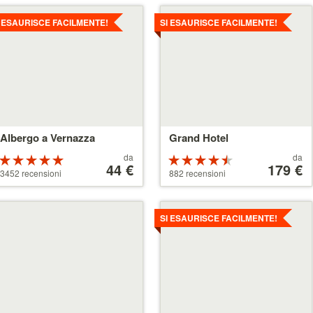
ttagli
Dettagli
I ESAURISCE FACILMENTE!
SI ESAURISCE FACILMENTE!
Albergo a Vernazza
Grand Hotel
Prezzo
Prezzo
da
da
Valutazione:
Valutazione:
a
44 €
a
179 €
5 su 5 stelle
4.5 su 5 stelle
3452 recensioni
882 recensioni
partire
partire
da
da
44 €
179 €
ttagli
Dettagli
SI ESAURISCE FACILMENTE!