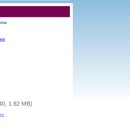
gina:
40, 1.82 MB)
 >>