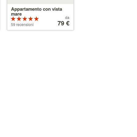
Appartamento con vista
mare
Prezzo
da
Valutazione:
a
79 €
5 su 5 stelle
59 recensioni
partire
da
79 €