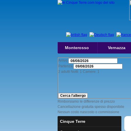
Monterosso
Vernazza
Arrivo
Partenza
2
adulti
Notti:
1
Camere:
1
Cerca l'albergo
Rimborsiamo le differenze di prezzo
Cancellazione gratuita spesso disponibile
Nessun costo nascosto o commissione
Cinque Terre