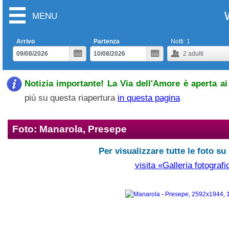
MENU
Arrivo
Partenza
Notti:
1
2
adulti
Notizia importante! La Via dell'Amore è aperta ai 
più su questa riapertura
in questa pagina
Foto: Manarola, Presepe
Per visualizzare tutte le foto su
visita «Galleria fotografi