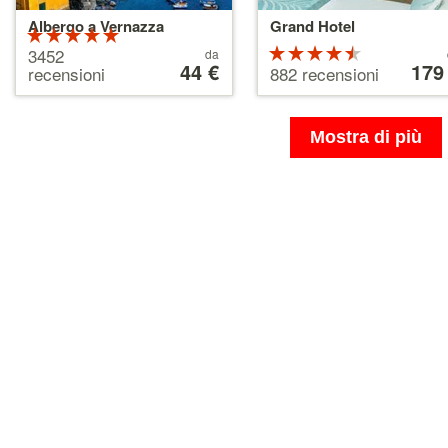
Albergo a Vernazza
Grand Hotel
Valutazione:
5 su 5 stelle
Prezzo
Valutazion
Prezzo
3452
da
a
44 €
a
179
4.5 su 5
recensioni
882 recensioni
partire
partire
stelle
da
da
44 €
179 €
Mostra di più