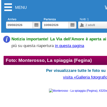
MENU
Arrivo
Partenza
Notti:
1
2
adulti
Notizia importante! La Via dell'Amore è aperta ai 
più su questa riapertura
in questa pagina
Foto: Monterosso, La spiaggia (Fegina)
Per visualizzare tutte le foto su
visita «Galleria fotografi