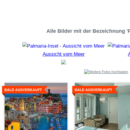
Alle Bilder mit der Bezeichnung 'P
Aussicht vom Meer
Details
Details
ansehen
ansehen
BALD AUSVERKAUFT
BALD AUSVERKAUFT