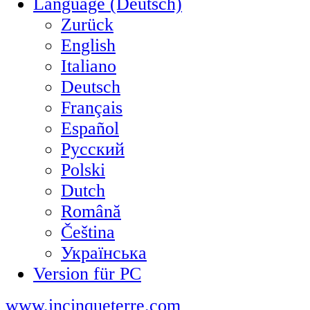
Language (Deutsch)
Zurück
English
Italiano
Deutsch
Français
Español
Русский
Polski
Dutch
Română
Čeština
Українська
Version für PC
www.incinqueterre.com