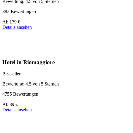
Bewertung: 4.5 von 5 Sternen
882 Bewertungen
Preis
Ab
179 €
ab
Details ansehen
179 €
Hotel in Riomaggiore
Bestseller
Bewertung: 4.5 von 5 Sternen
4755 Bewertungen
Preis
Ab
39 €
ab
Details ansehen
39 €