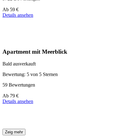
Preis
Ab
59 €
ab
Details ansehen
59 €
Apartment mit Meerblick
Bald ausverkauft
Bewertung: 5 von 5 Sternen
59 Bewertungen
Preis
Ab
79 €
ab
Details ansehen
79 €
Zeig mehr