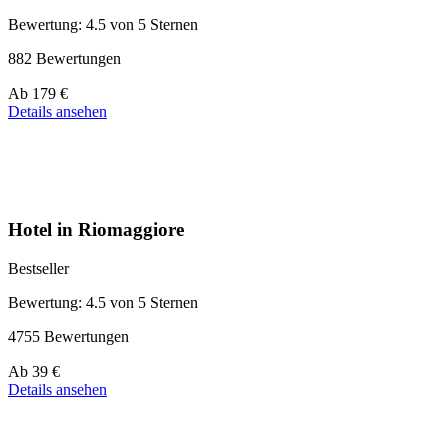
Bewertung: 4.5 von 5 Sternen
882 Bewertungen
Preis
Ab
179 €
ab
Details ansehen
179 €
Hotel in Riomaggiore
Bestseller
Bewertung: 4.5 von 5 Sternen
4755 Bewertungen
Preis
Ab
39 €
ab
Details ansehen
39 €