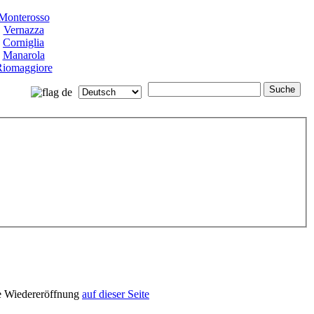
Monterosso
Vernazza
Corniglia
Manarola
iomaggiore
e Wiedereröffnung
auf dieser Seite