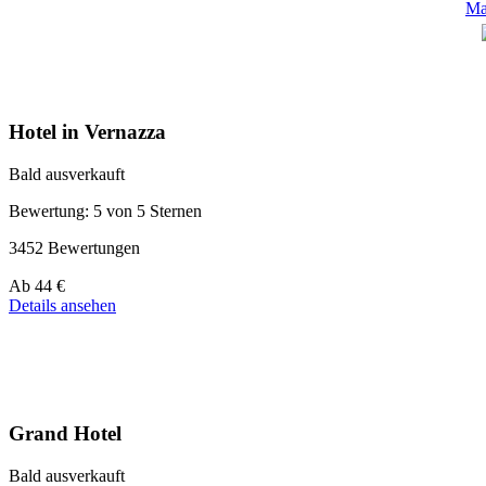
Ma
Hotel in Vernazza
Bald ausverkauft
Bewertung: 5 von 5 Sternen
3452 Bewertungen
Preis
Ab
44 €
ab
Details ansehen
44 €
Grand Hotel
Bald ausverkauft