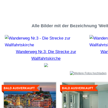
Alle Bilder mit der Bezeichnung 'We
Wanderweg Nr.3: Die Strecke zur
Wan
Wallfahrtskirche
Details
Details
ansehen
ansehen
BALD AUSVERKAUFT
BALD AUSVERKAUFT