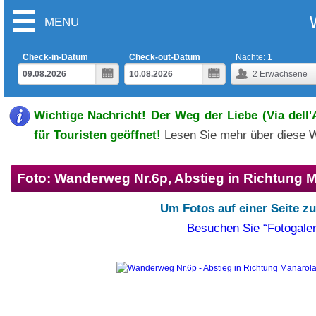
MENU
Check-in-Datum
Check-out-Datum
Nächte:
1
2
Erwachsene
Wichtige Nachricht! Der Weg der Liebe (Via dell
für Touristen geöffnet!
Lesen Sie mehr über diese 
Foto: Wanderweg Nr.6p, Abstieg in Richtung 
Um Fotos auf einer Seite z
Besuchen Sie “Fotogaler