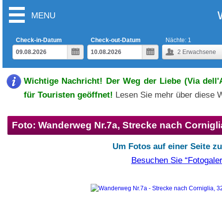
MENU
Check-in-Datum
Check-out-Datum
Nächte:
1
2
Erwachsene
Wichtige Nachricht! Der Weg der Liebe (Via dell
für Touristen geöffnet!
Lesen Sie mehr über diese 
Foto: Wanderweg Nr.7a, Strecke nach Cornigli
Um Fotos auf einer Seite z
Besuchen Sie “Fotogaler