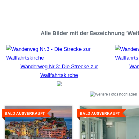
Alle Bilder mit der Bezeichnung 'We
Wanderweg Nr.3: Die Strecke zur
Wan
Wallfahrtskirche
Details
Details
ansehen
ansehen
BALD AUSVERKAUFT
BALD AUSVERKAUFT