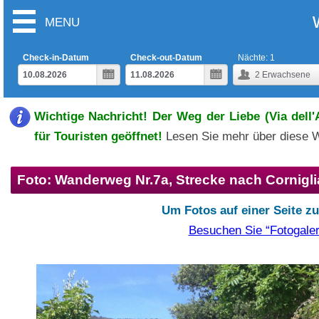
MENU
Check-in-Datum
Check-out-Datum
Nächte:
1
2
Erwachsene
Wichtige Nachricht! Der Weg der Liebe (Via dell
für Touristen geöffnet!
Lesen Sie mehr über diese 
Foto: Wanderweg Nr.7a, Strecke nach Cornigli
Um Fotos auf einer Seite z
Besuchen Sie “Fotogaler