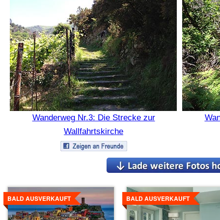
Wanderweg Nr.3: Die Strecke zur
Wan
Wallfahrtskirche
Details
Details
ansehen
ansehen
BALD AUSVERKAUFT
BALD AUSVERKAUFT